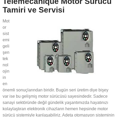
Telemecanique Motor Sürücü
Tamiri ve Servisi
Mot
or
sist
emi
geli
şen
tek
nol
ojin
in
en
önemli sonuçlarından biridir. Bugün seri üretim diye bişey
var ise bu gelişmiş motor sürücüsü sayesindedir. Sadece
sanayi sektöründe değil gündelik yaşantımızda hayatınızı
kolaylaştıran elektronik cihazların hemen hepsinde motor
sürücü sistemiyle karılaşabiliriz. Adeta otomasyon sisteminin