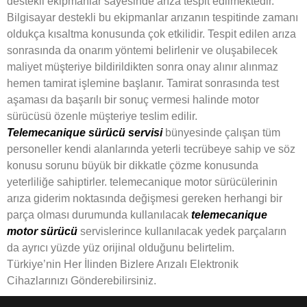
destekli ekipmanlar sayesinde arıza tespit edilmektedir.
Bilgisayar destekli bu ekipmanlar arızanın tespitinde zamanı
oldukça kısaltma konusunda çok etkilidir. Tespit edilen arıza
sonrasında da onarım yöntemi belirlenir ve oluşabilecek
maliyet müşteriye bildirildikten sonra onay alınır alınmaz
hemen tamirat işlemine başlanır. Tamirat sonrasında test
aşaması da başarılı bir sonuç vermesi halinde motor
sürücüsü özenle müşteriye teslim edilir.
Telemecanique sürücü servisi
bünyesinde çalışan tüm
personeller kendi alanlarında yeterli tecrübeye sahip ve söz
konusu sorunu büyük bir dikkatle çözme konusunda
yeterliliğe sahiptirler. telemecanique motor sürücülerinin
arıza giderim noktasında değişmesi gereken herhangi bir
parça olması durumunda kullanılacak
telemecanique
motor sürücü
servislerince kullanılacak yedek parçaların
da ayrıcı yüzde yüz orijinal olduğunu belirtelim.
Türkiye’nin Her İlinden Bizlere Arızalı Elektronik
Cihazlarınızı Gönderebilirsiniz.