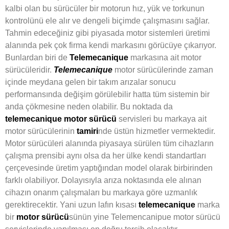
kalbi olan bu sürücüler bir motorun hız, yük ve torkunun
kontrolünü ele alır ve dengeli biçimde çalışmasını sağlar.
Tahmin edeceğiniz gibi piyasada motor sistemleri üretimi
alanında pek çok firma kendi markasını görücüye çıkarıyor.
Bunlardan biri de
Telemecanique
markasına ait motor
sürücüleridir.
Telemecanique
motor sürücülerinde zaman
içinde meydana gelen bir takım arızalar sonucu
performansında değişim görülebilir hatta tüm sistemin bir
anda çökmesine neden olabilir. Bu noktada da
telemecanique motor
sürücü
servisleri bu markaya ait
motor sürücülerinin
tamiri
nde üstün hizmetler vermektedir.
Motor sürücüleri alanında piyasaya sürülen tüm cihazların
çalışma prensibi aynı olsa da her ülke kendi standartları
çerçevesinde üretim yaptığından model olarak birbirinden
farklı olabiliyor. Dolayısıyla arıza noktasında ele alınan
cihazın onarım çalışmaları bu markaya göre uzmanlık
gerektirecektir. Yani uzun lafın kısası
telemecanique
marka
bir
motor
sürücü
sünün yine Telemencanipue motor sürücü