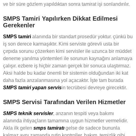
ve bir süre gözlem yapıldıktan sonra tamirat işi sonlandırılır.
SMPS Tamiri Yapılırken Dikkat Edilmesi
Gerekenler
SMPS tamiri
alanında bir standart prosedür yoktur. çünkü bu
iş son derece karmaşıktır. Kimi serviste görevli usta bir
çırpıda sorunu çözerken kimi servisler ile uzunca bir müddet
deneme yanılma yöntemleri ile sorunun kaynağını anlamaya
çalışır. ezbere iş hiçbir zaman gerçek bir sonuca ulaştırmaz.
Aksi halde bu kadar önemli bir sistemin olduğundan iki kat
daha fazla arızalanmasına yol açacaktır. İşte tam burada
SMPS tamiri yapan servis
in tecrübesi devreye girecektir.
SMPS Servisi Tarafından Verilen Hizmetler
SMPS teknik servisler
, arızanın tespiti veya bakımı
alanında ihtiyaçların tamamına uygun hizmetler vermelidir.
Akla ilk gelen
smps tamiratı
gelse de sadece bununla
kalmaz aynı zamanda rutin kontroller, bakım, temizlik gibi