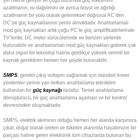
yer haline geliyor ve çoğu durumda güç tüketimini
azaltmanın, ısı dağılımını ve ayrıca boyut ve ağırlığı
azaltmanın bir yolu olarak geleneksel doğrusal AC’den
DC’ye güç kaynaklarının yerini almaktadır.
Anahtarlamalı
mod güç kaynakları artık çoğu PC’te güç amplifikatörlerinde
TV’lerde, DC motor sürücülerinde ve benzeri yerlerde
bulunabilir ve anahtarlamalı mod güç kaynakları giderek çok
daha olgun bir teknoloji haline geldikçe yüksek verimli bir
kaynak gerektiren hemen her şeyde bulunabilir.
SMPS
, gerekli çıkış voltajını sağlamak için standart lineer
yöntemler yerine yarı iletken anahtarlama teknikleri
kullanılan bir
güç kaynağı
türüdür. Temel anahtarlama
dönüştürücü, bir güç anahtarlama aşaması ve bir kontrol
devresinden oluşmaktadır.
SMPS, elektrik akımının olduğu hemen her alanda karşımıza
çıkar, doğal olarak üretim ve tüketim alanında hayatımızın bir
parçası haline gelen elektronik tüm cihazlarda bulunan bu