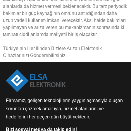
alanlarda da hizmet vermesi beklenecektir. Bu tarz periyodik
bakımlar bir güç kaynağının ömrünü arttırdığından daha
uzun vadeli kullanım imkanı verecektir. Aksi halde bakımları
yapılmayan ve arıza veren bu mekanizmanın sonrasında ki
tamiratı ciddi anlamda maliyetli bir iş olacaktır.
Türkiye’nin Her İlinden Bizlere Arızalı Elektronik
Cihazlarınızı Gönderebilirsiniz.
Firmamız, gelişen teknolojilerin yaygınlaşmasıyla oluşan
sorunları çözmek amacıyla, hizmet alanlarını ve
hedeflerini her geçen gün büyütmektedir.
Bizi sosyal medya da takip edin!