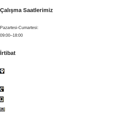
Çalışma Saatlerimiz
Pazartesi-Cumartesi:
09:00–18:00
İrtibat
Ostim Mah. Alınteri Bulvarı. Ostim İş Merkezleri 27 B Blok
2.Kat No:19, 06374 Yenimahalle/Ankara
0 (312) 385 86 16
0 (552) 183 19 85
info@elsaelektronik.com