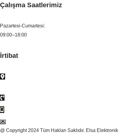
Çalışma Saatlerimiz
Pazartesi-Cumartesi:
09:00–18:00
İrtibat
Ostim Mah. Alınteri Bulvarı. Ostim İş Merkezleri 27 B Blok
2.Kat No:19, 06374 Yenimahalle/Ankara
0 (312) 385 86 16
0 (552) 183 19 85
info@elsaelektronik.com
@ Copyright 2024 Tüm Hakları Saklıdır. Elsa Elektronik