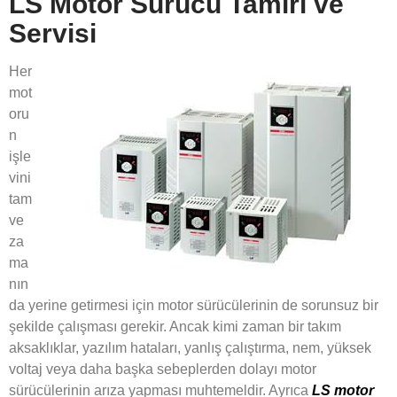
LS Motor Sürücü Tamiri ve
Servisi
Her
mot
oru
n
işle
vini
tam
ve
za
ma
nın
da yerine getirmesi için motor sürücülerinin de sorunsuz bir
şekilde çalışması gerekir. Ancak kimi zaman bir takım
aksaklıklar, yazılım hataları, yanlış çalıştırma, nem, yüksek
voltaj veya daha başka sebeplerden dolayı motor
sürücülerinin arıza yapması muhtemeldir. Ayrıca
LS motor