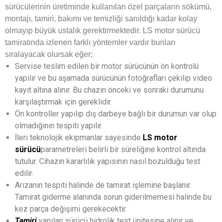
sürücülerinin üretiminde kullanılan özel parçaların sökümü,
montajı, tamiri, bakımı ve temizliği sanıldığı kadar kolay
olmayıp büyük ustalık gerektirmektedir. LS motor sürücü
tamiratında izlenen farklı yöntemler vardır bunları
sıralayacak olursak eğer;
Servise teslim edilen bir motor sürücünün ön kontrolü
yapılır ve bu aşamada sürücünün fotoğrafları çekilip video
kayıt altına alınır. Bu chazın önceki ve sonraki durumunu
karşılaştırmak için gereklidir.
Ön kontroller yapılıp dış darbeye bağlı bir durumun var olup
olmadığının tespiti yapılır.
İleri teknolojik ekipmanlar sayesinde
LS motor
sürücü
parametreleri belirli bir süreliğine kontrol altında
tutulur. Cihazın kararlılık yapısının nasıl bozulduğu test
edilir.
Arızanın tespiti halinde de tamirat işlemine başlanır.
Tamirat giderme alanında sorun giderilmemesi halinde bu
kez parça değişimi gerekecektir.
Tamiri
yapılan sürücü hidrolik test ünitesine alınır ve