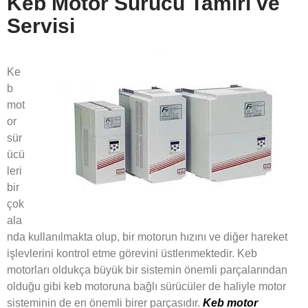
Keb Motor Sürücü Tamiri ve
Servisi
Ke
b
mot
or
sür
ücü
leri
bir
çok
ala
nda kullanılmakta olup, bir motorun hızını ve diğer hareket
işlevlerini kontrol etme görevini üstlenmektedir. Keb
motorları oldukça büyük bir sistemin önemli parçalarından
olduğu gibi keb motoruna bağlı sürücüler de haliyle motor
sisteminin de en önemli birer parçasıdır.
Keb motor