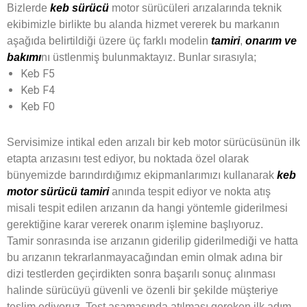
Bizlerde
keb sürücü
motor sürücüleri arızalarında teknik
ekibimizle birlikte bu alanda hizmet vererek bu markanın
aşağıda belirtildiği üzere üç farklı modelin
tamiri
,
onarım ve
bakımı
nı üstlenmiş bulunmaktayız. Bunlar sırasıyla;
Keb F5
Keb F4
Keb F0
Servisimize intikal eden arızalı bir keb motor sürücüsünün ilk
etapta arızasını test ediyor, bu noktada özel olarak
bünyemizde barındırdığımız ekipmanlarımızı kullanarak
keb
motor sürücü tamiri
anında tespit ediyor ve nokta atış
misali tespit edilen arızanın da hangi yöntemle giderilmesi
gerektiğine karar vererek onarım işlemine başlıyoruz.
Tamir sonrasında ise arızanın giderilip giderilmediği ve hatta
bu arızanın tekrarlanmayacağından emin olmak adına bir
dizi testlerden geçirdikten sonra başarılı sonuç alınması
halinde sürücüyü güvenli ve özenli bir şekilde müşteriye
teslim ediyoruz. Test aşamasında atılması gereken ilk adım