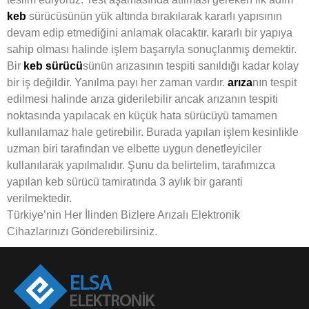
keb
sürücüsünün yük altında bırakılarak kararlı yapısının
devam edip etmediğini anlamak olacaktır. kararlı bir yapıya
sahip olması halinde işlem başarıyla sonuçlanmış demektir.
Bir
keb
sürücü
sünün arızasının tespiti sanıldığı kadar kolay
bir iş değildir. Yanılma payı her zaman vardır.
arıza
nın tespit
edilmesi halinde arıza giderilebilir ancak arızanın tespiti
noktasında yapılacak en küçük hata sürücüyü tamamen
kullanılamaz hale getirebilir. Burada yapılan işlem kesinlikle
uzman biri tarafından ve elbette uygun denetleyiciler
kullanılarak yapılmalıdır. Şunu da belirtelim, tarafımızca
yapılan keb sürücü tamiratında 3 aylık bir garanti
verilmektedir.
Türkiye’nin Her İlinden Bizlere Arızalı Elektronik
Cihazlarınızı Gönderebilirsiniz.