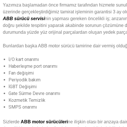
Yazımıza başlamadan önce firmamız tarafından hizmete sunu
üzerinde gerçekleştirdiğimiz tamirat işleminin garantisi 3 ay
ABB sürücü servisi
nin yapması gereken öncelikli iş; arızanı
doğru şekilde tespitini yaparak akabinde sorunun çözümüne da
durumunda yüzde yüz orijinal parçalardan oluşan yedek parça
Bunlardan başka ABB motor sürücü tamirine dair vermiş olduğu
İ/O kart onarımı
Haberleşme port onarımı
Fan değişimi
Periyodik bakım
İGBT Değişimi
Gate Sürme Devre onarımı
Kozmetik Temizlik
SMPS onarımı
Sizlerde
ABB motor sürücüleri
ne ilişkin olası bir arızaya da