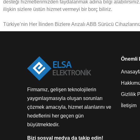
desteği hizmetlerimizden faydalanmak adına bilgi alabilirsiniz. 
ilişkin sizlere üstün hizmet vermeyi bir borç biliriz.
Türkiye’nin Her İlinden Bizlere Arızalı ABB Sürücü Cihazlarınız
Önemli 
Anasayf
Hakkımı
Firmamız, gelişen teknolojilerin
Gizlilik 
yaygınlaşmasıyla oluşan sorunları
İletişim
çözmek amacıyla, hizmet alanlarını ve
hedeflerini her geçen gün
büyütmektedir.
Bizi sosyal medya da takip edin!