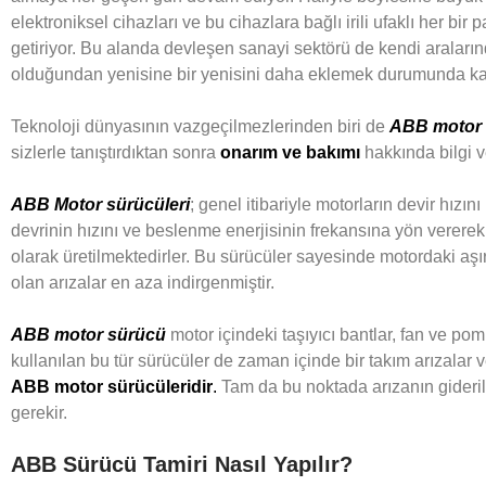
elektroniksel cihazları ve bu cihazlara bağlı irili ufaklı her bi
getiriyor. Bu alanda devleşen sanayi sektörü de kendi aralarınd
olduğundan yenisine bir yenisini daha eklemek durumunda kal
Teknoloji dünyasının vazgeçilmezlerinden biri de
ABB motor 
sizlerle tanıştırdıktan sonra
onarım ve bakımı
hakkında bilgi 
ABB Motor sürücüleri
; genel itibariyle motorların devir hızın
devrinin hızını ve beslenme enerjisinin frekansına yön vererek
olarak üretilmektedirler. Bu sürücüler sayesinde motordaki aşı
olan arızalar en aza indirgenmiştir.
ABB motor sürücü
motor içindeki taşıyıcı bantlar, fan ve p
kullanılan bu tür sürücüler de zaman içinde bir takım arızala
ABB motor sürücüleridir
.
Tam da bu noktada arızanın giderilm
gerekir.
ABB Sürücü Tamiri Nasıl Yapılır?