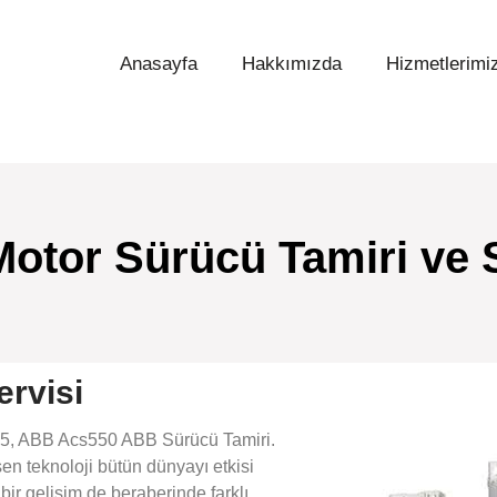
Anasayfa
Hakkımızda
Hizmetlerimi
otor Sürücü Tamiri ve S
rvisi
55, ABB Acs550 ABB Sürücü Tamiri.
en teknoloji bütün dünyayı etkisi
ir gelişim de beraberinde farklı