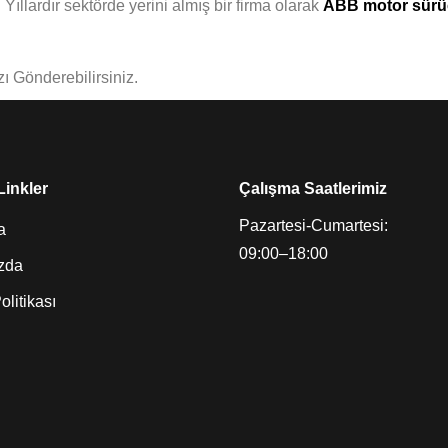
Yıllardır sektörde yerini almış bir firma olarak
ABB motor sürüc
ı Gönderebilirsiniz.
Linkler
Çalışma Saatlerimiz
Pazartesi-Cumartesi:
a
09:00–18:00
zda
Politikası