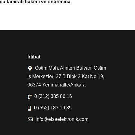
ü tamiratı bakımı ve onarımına
İrtibat
Ostim Mah. Alınteri Bulvarı. Ostim
İş Merkezleri 27 B Blok 2.Kat No:19,
06374 Yenimahalle/Ankara
0 (312) 385 86 16
0 (552) 183 19 85
info@elsaelektronik.com