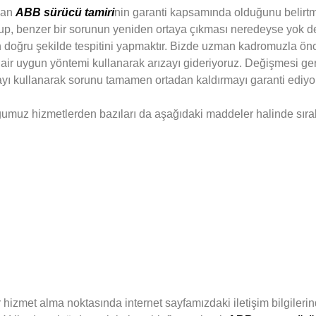
lan
ABB sürücü tamiri
nin garanti kapsamında olduğunu belirtm
 olup, benzer bir sorunun yeniden ortaya çıkması neredeyse yok d
n doğru şekilde tespitini yapmaktır. Bizde uzman kadromuzla önc
ir uygun yöntemi kullanarak arızayı gideriyoruz. Değişmesi ge
yı kullanarak sorunu tamamen ortadan kaldırmayı garanti ediyo
muz hizmetlerden bazıları da aşağıdaki maddeler halinde sıral
ir hizmet alma noktasında internet sayfamızdaki iletişim bilgileri