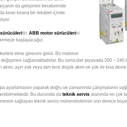
r parçanın da gelişimini beraberinde
a kıran kırana bir rekabet içinde
ıyor.
sürücüleri
dir.
ABB motor sürücüleri
ni
vermeye başlayacağız.
ı kontrol etme görevini görür. Bir motorun
 değişimini sağlamaktadırlar. Bu sürücüler piyasada 200 – 240 t
rı akım, aşırı yük veya tam tersi düşük akım ve yük ile kısa devr
ompa ayarlamasını yaparak doğru ve zamanında çalışmalarını sağl
r verebilmektedir. Bu durumda da
teknik servis
alanında en çok ta
esini sağlayan teknik servis mühendislerinin son derece büyük bi